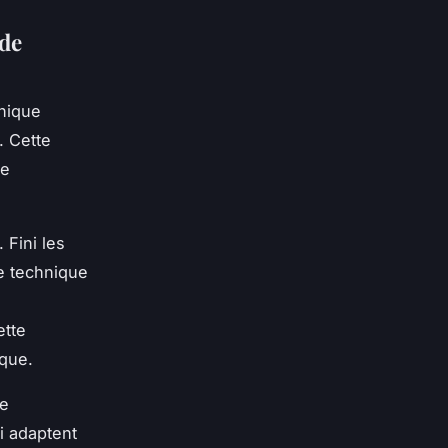
 de
onique
. Cette
re
 Fini les
ce technique
ette
ique.
de
i adaptent