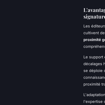
L'avanta
signatur
Les éditeur
cultivent d
proximité 
compréhens
Le support c
décalages h
se déploie 
connaissanc
proximité tr
L'adaptatio
l'expertise