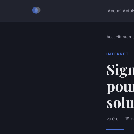
Accueil
Actu
Accueil
›
Intern
INTERNET
Sign
pour
solu
valère — 19 