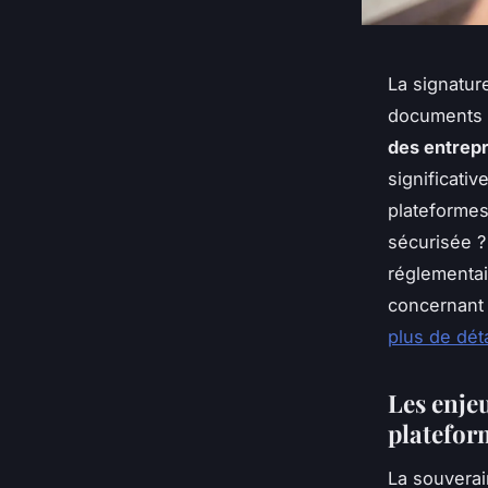
La signatur
documents c
des entrepr
significativ
plateformes
sécurisée 
réglementai
concernant 
plus de déta
Les enje
platefor
La souverai