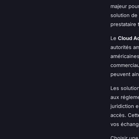
majeur pour
solution de
prestataire
Le
Cloud Ac
autorités a
américaines
commerciaux
peuvent ain
Les solutio
aux régleme
juridiction 
accès. Cett
vos échang
Choisir une