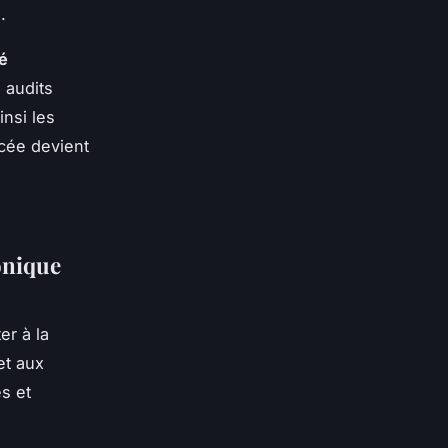
.
é
 audits
insi les
rcée devient
onique
er à la
t aux
s et