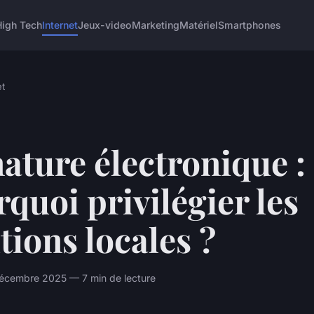
High Tech
Internet
Jeux-video
Marketing
Matériel
Smartphones
et
ature électronique :
quoi privilégier les
tions locales ?
décembre 2025 — 7 min de lecture