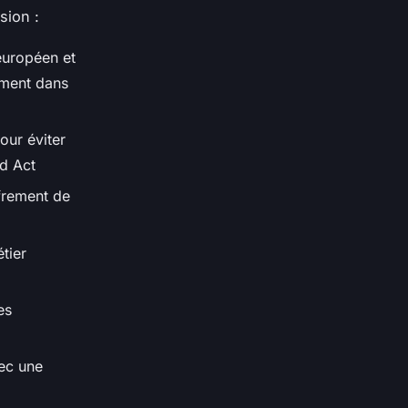
sion :
 européen et
ement dans
our éviter
ud Act
ffrement de
étier
es
ec une