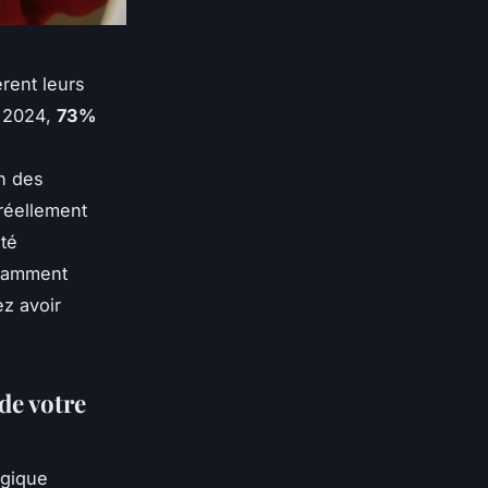
rent leurs
e 2024,
73%
n
on des
réellement
té
otamment
z avoir
de votre
égique