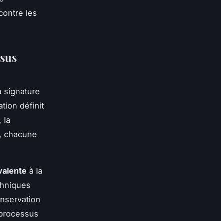
contre les
ssus
a signature
tion définit
 la
e, chacune
valente
à la
chniques
conservation
 processus