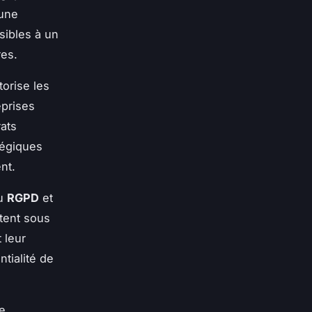
 une
sibles à un
res.
torise les
eprises
ats
tégiques
nt.
au
RGPD
et
tent sous
 leur
tialité de
re