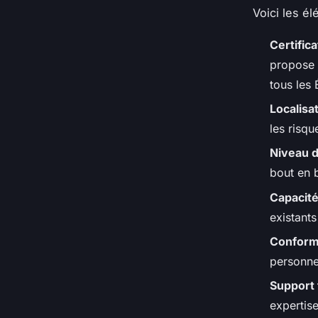
Voici les é
Certific
propose 
tous les
Localisa
les risqu
Niveau d
bout en 
Capacité
existants
Conform
personnel
Support
expertis