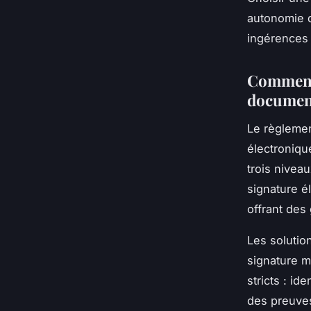
autonomie d
ingérences 
Comment 
document
Le règlemen
électroniqu
trois niveau
signature é
offrant des 
Les solutio
signature m
stricts : id
des preuves