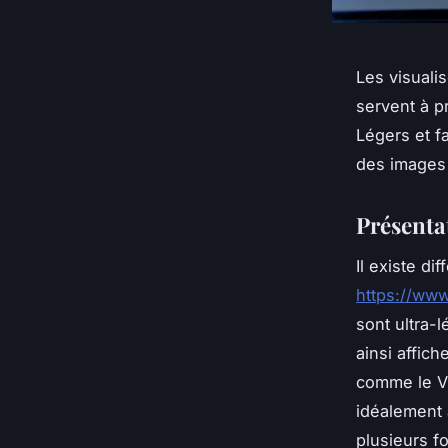
Les visuali
servent à p
Légers et fa
des images 
Présentat
Il existe d
https://www
sont ultra-
ainsi affic
comme le V
idéalement 
plusieurs f