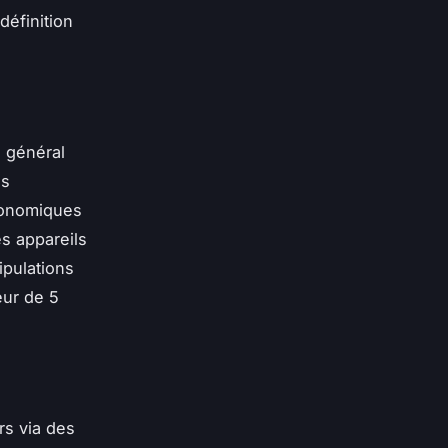
définition
n général
es
rgonomiques
es appareils
ipulations
eur de 5
rs via des