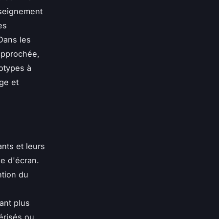
enseignement
es
 Dans les
rapprochée,
totypes à
ge et
ants et leurs
ge d'écran.
ntion du
ant plus
érisés ou