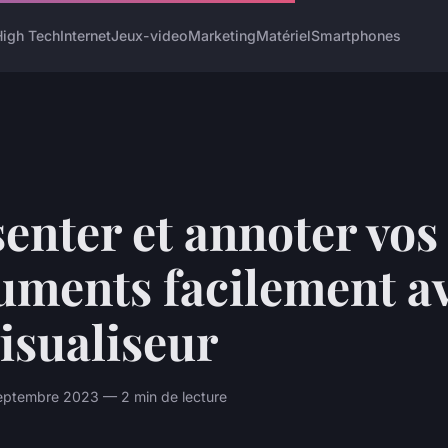
High Tech
Internet
Jeux-video
Marketing
Matériel
Smartphones
enter et annoter vos
uments facilement a
isualiseur
septembre 2023 — 2 min de lecture