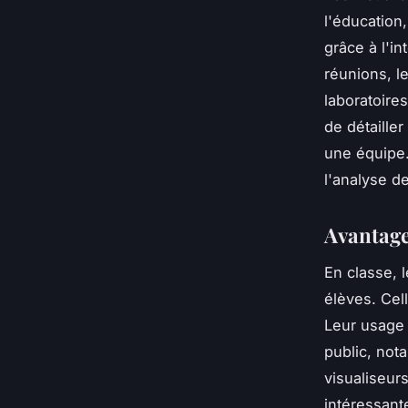
l'éducation,
grâce à l'in
réunions, l
laboratoire
de détaille
une équipe. 
l'analyse d
Avantag
En classe, l
élèves. Cel
Leur usage a
public, not
visualiseur
intéressant