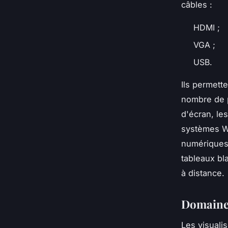
câbles :
HDMI ;
VGA ;
USB.
Ils permett
nombre de p
d'écran, le
systèmes Wi
numériques 
tableaux bl
à distance.
Domaines
Les visuali