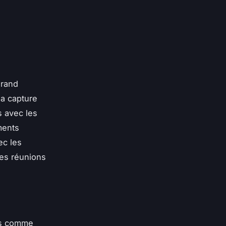
grand
la capture
s avec les
ments
ec les
les réunions
urs comme