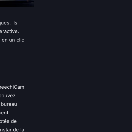
ues. Ils
eractive.
 en un clic
 SpeechiCam
 pouvez
 bureau
nent
dotés de
nstar de la