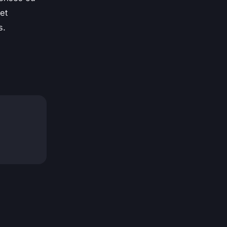
et
s.